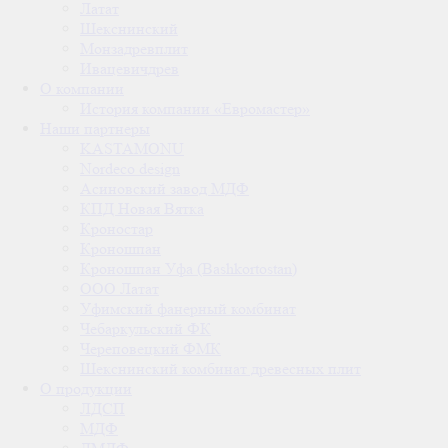
Латат
Шекснинский
Монзадревплит
Ивацевичдрев
О компании
История компании «Евромастер»
Наши партнеры
KASTAMONU
Nordeco design
Асиновский завод МДФ
КПД Новая Вятка
Кроностар
Кроношпан
Кроношпан Уфа (Bashkortostan)
ООО Латат
Уфимский фанерный комбинат
Чебаркульский ФК
Череповецкий ФМК
Шекснинский комбинат древесных плит
О продукции
ЛДСП
МДФ