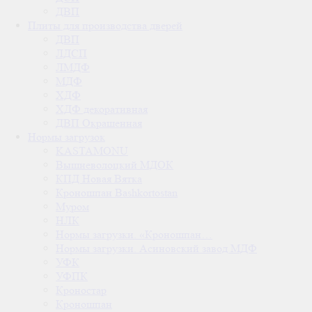
ДВП
Плиты для производства дверей
ДВП
ЛДСП
ЛМДФ
МДФ
ХДФ
ХДФ декоративная
ДВП Окрашенная
Нормы загрузок
KASTAMONU
Вышневолоцкий МДОК
КПД Новая Вятка
Кроношпан Bashkortostan
Муром
НЛК
Нормы загрузки. «Кроношпан…
Нормы загрузки. Асиновский завод МДФ
УФК
УФПК
Кроностар
Кроношпан