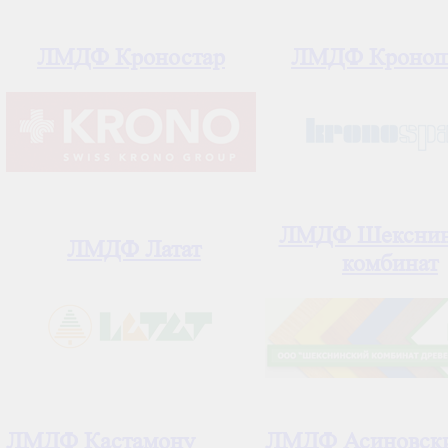
ЛМДФ Кроностар
ЛМДФ Кронош
ЛМДФ Шекснин
ЛМДФ Латат
комбинат
ЛМДФ Кастамону
ЛМДФ Асиновск