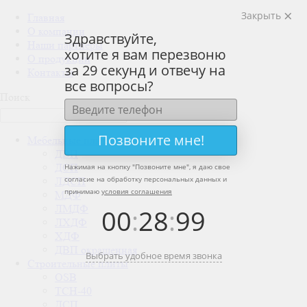
Закрыть
Главная
О компании
Здравствуйте,
Наши партнеры
хотите я вам перезвоню
О продукции
за 29 секунд и отвечу на
Контакты
все вопросы?
Поиск
Позвоните мне!
Мебельные плиты
ДВП
ДСП
Нажимая на кнопку "
Позвоните мне
", я даю свое
согласие на обработку персональных данных и
ЛДСП
принимаю
условия соглашения
МДФ
ЛМДФ
00
:
28
:
99
ЛХДФ
ХДФ
ДВП окрашенная
Выбрать удобное время звонка
Строительные плиты
OSB
ТСН-40
ДСП