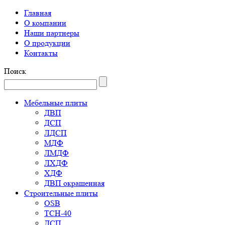
Главная
О компании
Наши партнеры
О продукции
Контакты
Поиск
Мебельные плиты
ДВП
ДСП
ЛДСП
МДФ
ЛМДФ
ЛХДФ
ХДФ
ДВП окрашенная
Строительные плиты
OSB
ТСН-40
ДСП