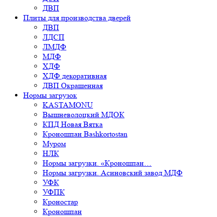
ДВП
Плиты для производства дверей
ДВП
ЛДСП
ЛМДФ
МДФ
ХДФ
ХДФ декоративная
ДВП Окрашенная
Нормы загрузок
KASTAMONU
Вышневолоцкий МДОК
КПД Новая Вятка
Кроношпан Bashkortostan
Муром
НЛК
Нормы загрузки. «Кроношпан…
Нормы загрузки. Асиновский завод МДФ
УФК
УФПК
Кроностар
Кроношпан