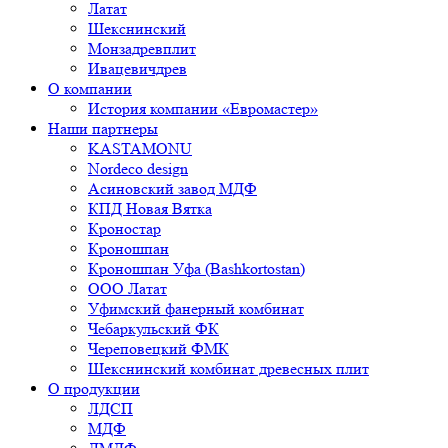
Латат
Шекснинский
Монзадревплит
Ивацевичдрев
О компании
История компании «Евромастер»
Наши партнеры
KASTAMONU
Nordeco design
Асиновский завод МДФ
КПД Новая Вятка
Кроностар
Кроношпан
Кроношпан Уфа (Bashkortostan)
ООО Латат
Уфимский фанерный комбинат
Чебаркульский ФК
Череповецкий ФМК
Шекснинский комбинат древесных плит
О продукции
ЛДСП
МДФ