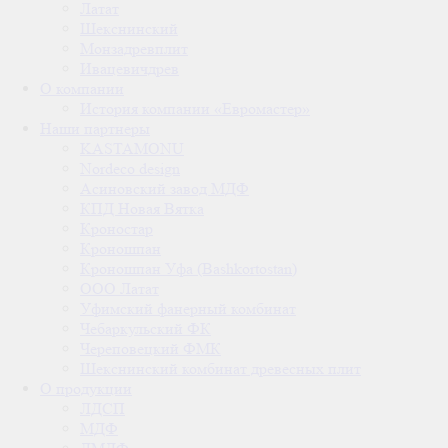
Латат
Шекснинский
Монзадревплит
Ивацевичдрев
О компании
История компании «Евромастер»
Наши партнеры
KASTAMONU
Nordeco design
Асиновский завод МДФ
КПД Новая Вятка
Кроностар
Кроношпан
Кроношпан Уфа (Bashkortostan)
ООО Латат
Уфимский фанерный комбинат
Чебаркульский ФК
Череповецкий ФМК
Шекснинский комбинат древесных плит
О продукции
ЛДСП
МДФ