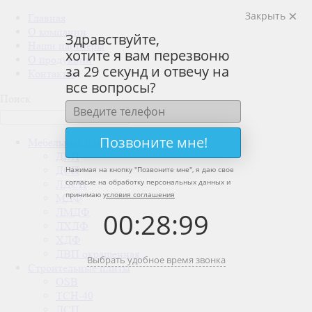
Закрыть
Главная
О компании
Здравствуйте,
Наши партнеры
хотите я вам перезвоню
О продукции
за 29 секунд и отвечу на
Контакты
все вопросы?
Поиск
Позвоните мне!
Мебельные плиты
ДВП
ДСП
Нажимая на кнопку "
Позвоните мне
", я даю свое
согласие на обработку персональных данных и
ЛДСП
принимаю
условия соглашения
МДФ
ЛМДФ
00
:
28
:
99
ЛХДФ
ХДФ
ДВП окрашенная
Выбрать удобное время звонка
Строительные плиты
OSB
ТСН-40
ДСП