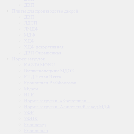
ДВП
Плиты для производства дверей
ДВП
ЛДСП
ЛМДФ
МДФ
ХДФ
ХДФ декоративная
ДВП Окрашенная
Нормы загрузок
KASTAMONU
Вышневолоцкий МДОК
КПД Новая Вятка
Кроношпан Bashkortostan
Муром
НЛК
Нормы загрузки. «Кроношпан…
Нормы загрузки. Асиновский завод МДФ
УФК
УФПК
Кроностар
Кроношпан