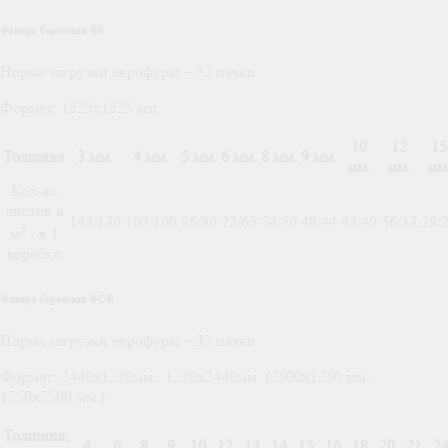
Фанера березовая ФК
Норма загрузки еврофуры – 32 пачки.
Формат: 1525х1525 мм.
10
12
15
Толщина
3 мм.
4 мм.
5 мм.
6 мм.
8 мм.
9 мм.
мм.
мм.
мм
Кол-во
листов в
143/130
107/100
86/80
72/65
54/50
48/44
43/40
36/33
29/
3
м
/ в 1
коробке
Фанера березовая ФСФ
Норма загрузки еврофуры – 32 пачки.
Формат: 2440х1220мм., 1220х2440мм. (2500х1250 мм.,
1250х2500 мм.)
Толщина,
4
6
8
9
10
12
13
14
15
16
18
20
21
2