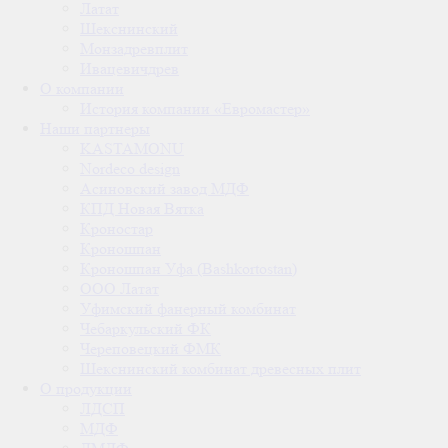
Латат
Шекснинский
Монзадревплит
Ивацевичдрев
О компании
История компании «Евромастер»
Наши партнеры
KASTAMONU
Nordeco design
Асиновский завод МДФ
КПД Новая Вятка
Кроностар
Кроношпан
Кроношпан Уфа (Bashkortostan)
ООО Латат
Уфимский фанерный комбинат
Чебаркульский ФК
Череповецкий ФМК
Шекснинский комбинат древесных плит
О продукции
ЛДСП
МДФ