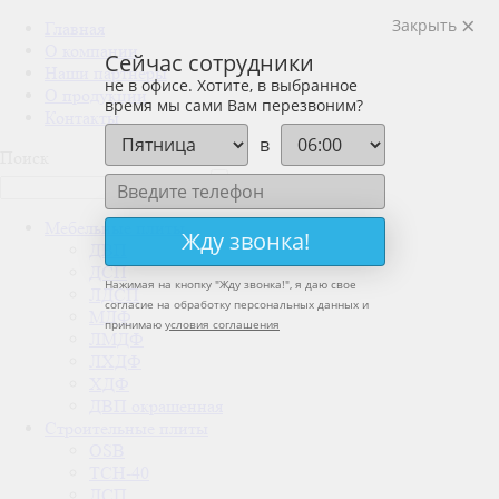
Закрыть
Главная
О компании
Сейчас сотрудники
Наши партнеры
не в офисе. Хотите, в выбранное
О продукции
время мы сами Вам перезвоним?
Контакты
в
Поиск
Мебельные плиты
Жду звонка!
ДВП
ДСП
Нажимая на кнопку "
Жду звонка!
", я даю свое
ЛДСП
согласие на обработку персональных данных и
МДФ
принимаю
условия соглашения
ЛМДФ
ЛХДФ
ХДФ
ДВП окрашенная
Строительные плиты
OSB
ТСН-40
ДСП