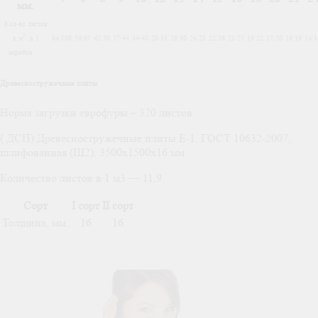
мм.
Кол-во листов
3
в м
/ в 1
84/100
56/65
42/50
37/44
34/40
28/33
26/30
24/28
22/26
21/25
19/22
17/20
16/19
14/1
коробке
Древесностружечные плиты
Норма загрузки еврофуры – 320 листов.
( ДСП) Древесностружечные плиты Е-1, ГОСТ 10632-2007,
шлифованная (Ш2), 3500х1500х16 мм
Количество листов в 1 м3 — 11,9
Сорт
I сорт
II сорт
Толщина, мм.
16
16