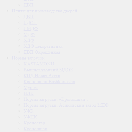
ДВП
Плиты для производства дверей
ДВП
ЛДСП
ЛМДФ
МДФ
ХДФ
ХДФ декоративная
ДВП Окрашенная
Нормы загрузок
KASTAMONU
Вышневолоцкий МДОК
КПД Новая Вятка
Кроношпан Bashkortostan
Муром
НЛК
Нормы загрузки. «Кроношпан…
Нормы загрузки. Асиновский завод МДФ
УФК
УФПК
Кроностар
Кроношпан