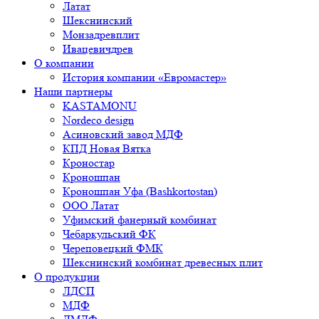
Латат
Шекснинский
Монзадревплит
Ивацевичдрев
О компании
История компании «Евромастер»
Наши партнеры
KASTAMONU
Nordeco design
Асиновский завод МДФ
КПД Новая Вятка
Кроностар
Кроношпан
Кроношпан Уфа (Bashkortostan)
ООО Латат
Уфимский фанерный комбинат
Чебаркульский ФК
Череповецкий ФМК
Шекснинский комбинат древесных плит
О продукции
ЛДСП
МДФ