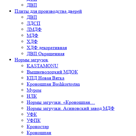
ДВП
Плиты для производства дверей
ДВП
ЛДСП
ЛМДФ
МДФ
ХДФ
ХДФ декоративная
ДВП Окрашенная
Нормы загрузок
KASTAMONU
Вышневолоцкий МДОК
КПД Новая Вятка
Кроношпан Bashkortostan
Муром
НЛК
Нормы загрузки. «Кроношпан…
Нормы загрузки. Асиновский завод МДФ
УФК
УФПК
Кроностар
Кроношпан