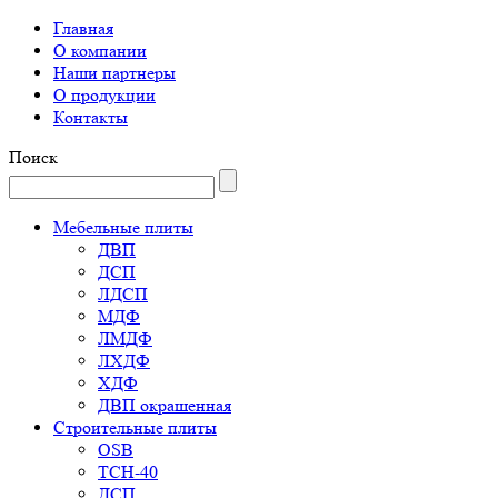
Главная
О компании
Наши партнеры
О продукции
Контакты
Поиск
Мебельные плиты
ДВП
ДСП
ЛДСП
МДФ
ЛМДФ
ЛХДФ
ХДФ
ДВП окрашенная
Строительные плиты
OSB
ТСН-40
ДСП