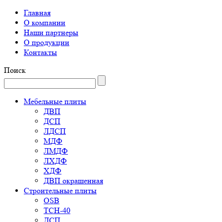
Главная
О компании
Наши партнеры
О продукции
Контакты
Поиск
Мебельные плиты
ДВП
ДСП
ЛДСП
МДФ
ЛМДФ
ЛХДФ
ХДФ
ДВП окрашенная
Строительные плиты
OSB
ТСН-40
ДСП