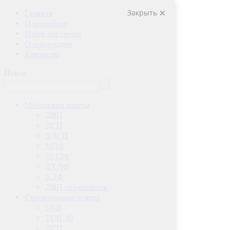
Закрыть
Главная
О компании
Наши партнеры
О продукции
Контакты
Поиск
Мебельные плиты
ДВП
ДСП
ЛДСП
МДФ
ЛМДФ
ЛХДФ
ХДФ
ДВП окрашенная
Строительные плиты
OSB
ТСН-40
ДСП