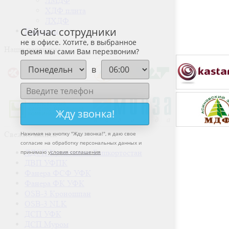
ЛМДФ
ХДФ плита
Сейчас сотрудники
ЛХДФ
не в офисе. Хотите, в выбранное
Контакты
время мы сами Вам перезвоним?
Наши партнеры
в
Жду звонка!
Свежие записи
Нажимая на кнопку "
Жду звонка!
", я даю свое
согласие на обработку персональных данных и
ЛДСП Кроношпан Башкортостан
принимаю
условия соглашения
ДВП УФПК
Фанера ФСФ УФК
Фанера ФК УФК
OSB-3 Кроношпан
OSB-3 NLK
ДСП УФК
ДСП Муром