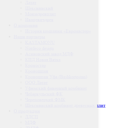
Латат
Шекснинский
Монзадревплит
Ивацевичдрев
О компании
История компании «Евромастер»
Наши партнеры
KASTAMONU
Nordeco design
Асиновский завод МДФ
КПД Новая Вятка
Кроностар
Кроношпан
Кроношпан Уфа (Bashkortostan)
ООО Латат
Уфимский фанерный комбинат
Чебаркульский ФК
Череповецкий ФМК
Шекснинский комбинат древесных плит
О продукции
ЛДСП
МДФ