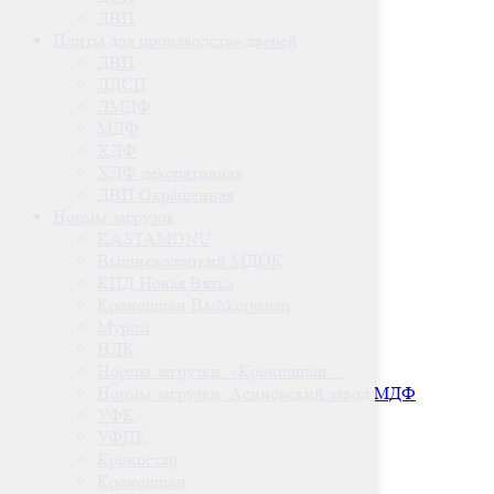
ДВП
Плиты для производства дверей
ДВП
ЛДСП
ЛМДФ
МДФ
ХДФ
ХДФ декоративная
ДВП Окрашенная
Нормы загрузок
KASTAMONU
Вышневолоцкий МДОК
КПД Новая Вятка
Кроношпан Bashkortostan
Муром
НЛК
Нормы загрузки. «Кроношпан…
Нормы загрузки. Асиновский завод МДФ
УФК
УФПК
Кроностар
Кроношпан