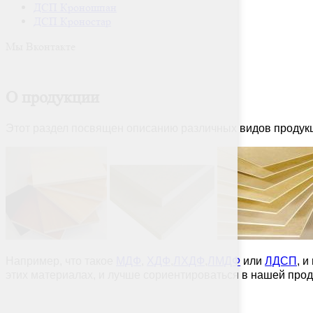
ДСП Кроношпан
ДСП Кроностар
Мы Вконтакте
О продукции
Этот раздел посвящен описанию различных видов продукц
Например, что такое
МДФ
,
ХДФ
,
ЛХДФ
,
ЛМДФ
или
ЛДСП
, 
этих материалах, и лучше сориентироваться в нашей прод