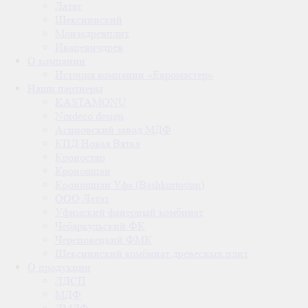
Латат
Шекснинский
Монзадревплит
Ивацевичдрев
О компании
История компании «Евромастер»
Наши партнеры
KASTAMONU
Nordeco design
Асиновский завод МДФ
КПД Новая Вятка
Кроностар
Кроношпан
Кроношпан Уфа (Bashkortostan)
ООО Латат
Уфимский фанерный комбинат
Чебаркульский ФК
Череповецкий ФМК
Шекснинский комбинат древесных плит
О продукции
ЛДСП
МДФ