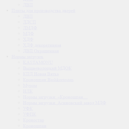
ДВП
Плиты для производства дверей
ДВП
ЛДСП
ЛМДФ
МДФ
ХДФ
ХДФ декоративная
ДВП Окрашенная
Нормы загрузок
KASTAMONU
Вышневолоцкий МДОК
КПД Новая Вятка
Кроношпан Bashkortostan
Муром
НЛК
Нормы загрузки. «Кроношпан…
Нормы загрузки. Асиновский завод МДФ
УФК
УФПК
Кроностар
Кроношпан