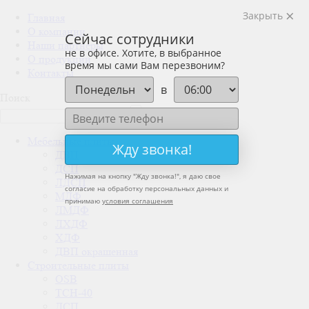
Закрыть
Главная
О компании
Сейчас сотрудники
Наши партнеры
не в офисе. Хотите, в выбранное
О продукции
время мы сами Вам перезвоним?
Контакты
в
Поиск
Мебельные плиты
Жду звонка!
ДВП
ДСП
Нажимая на кнопку "
Жду звонка!
", я даю свое
ЛДСП
согласие на обработку персональных данных и
МДФ
принимаю
условия соглашения
ЛМДФ
ЛХДФ
ХДФ
ДВП окрашенная
Строительные плиты
OSB
ТСН-40
ДСП