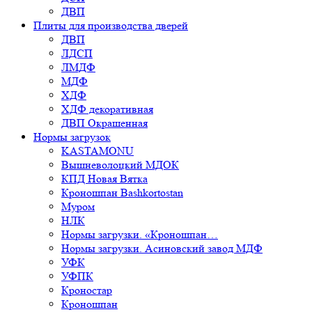
ДВП
Плиты для производства дверей
ДВП
ЛДСП
ЛМДФ
МДФ
ХДФ
ХДФ декоративная
ДВП Окрашенная
Нормы загрузок
KASTAMONU
Вышневолоцкий МДОК
КПД Новая Вятка
Кроношпан Bashkortostan
Муром
НЛК
Нормы загрузки. «Кроношпан…
Нормы загрузки. Асиновский завод МДФ
УФК
УФПК
Кроностар
Кроношпан