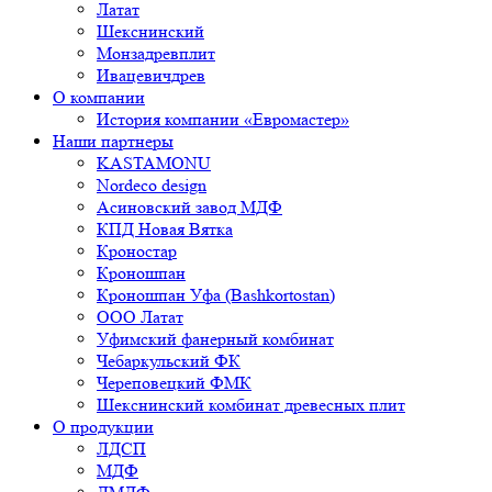
Латат
Шекснинский
Монзадревплит
Ивацевичдрев
О компании
История компании «Евромастер»
Наши партнеры
KASTAMONU
Nordeco design
Асиновский завод МДФ
КПД Новая Вятка
Кроностар
Кроношпан
Кроношпан Уфа (Bashkortostan)
ООО Латат
Уфимский фанерный комбинат
Чебаркульский ФК
Череповецкий ФМК
Шекснинский комбинат древесных плит
О продукции
ЛДСП
МДФ