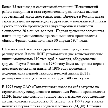
Более 35 лет назад в сельскохозяйственный Шекснинский
район внедрился и стал стремительно развиваться высоко
современный завод древесных плит. Впервые в России начал
строиться цех по производству древесно – волокнистой плиты
сухого способа производства двухсторонней гладкости
мощностью 20 млн. кв. м в год.. Первая древесноволокнистая
плита на промышленном прессе немецкого производства
«Бизон-Франс» была получена 30 апреля 1974 года.
Шекснинский комбинат древесных плит продолжал
расширяться. В цехе ДСП установлены две технологические
линии мощностью 110 тыс. куб. м каждая, оборудование
фирмы «Раума-Репола», и в 1980 году была выпущена первая
древесностружечная плита. В 1986 году проведена
модернизация первой технологической линии ДСП с
расширением мощности по прессу до 140 тыс. куб.м.
В 1993 году ОАО «Тольяттиазот» взяло на себя затраты по
строительству совершенного нового для России производства
МДФ. Было закуплено и установлено немецкое оборудование
фирмы «Бизон» мощностью 50 тыс.м3., и в 1997 году в июне
получена первая плита средней плотности (МДФ). Сегодня