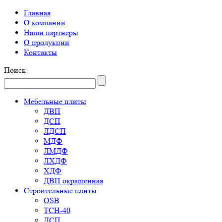
Главная
О компании
Наши партнеры
О продукции
Контакты
Поиск
Мебельные плиты
ДВП
ДСП
ЛДСП
МДФ
ЛМДФ
ЛХДФ
ХДФ
ДВП окрашенная
Строительные плиты
OSB
ТСН-40
ДСП