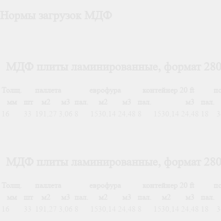
Нормы загрузок МДФ
МДФ плиты ламинированные, формат 28
Толщ.
паллета
еврофура
контейнер 20 ft
п
мм
шт
м2
м3
пал.
м2
м3
пал.
м3
пал.
16
33
191,27
3,06
8
1530,14
24,48
8
1530,14
24,48
18
3
МДФ плиты ламинированные, формат 28
Толщ.
паллета
еврофура
контейнер 20 ft
п
мм
шт
м2
м3
пал.
м2
м3
пал.
м2
м3
пал.
16
33
191,27
3,06
8
1530,14
24,48
8
1530,14
24,48
18
3