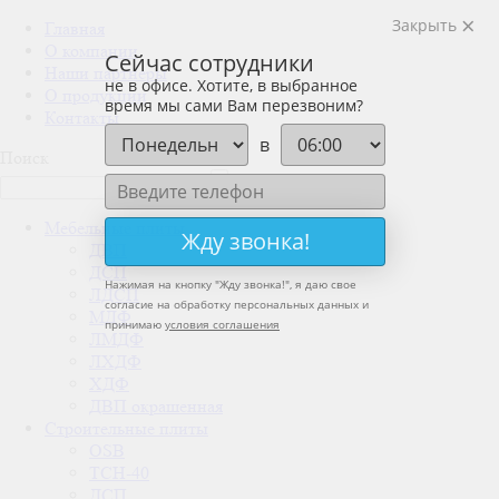
Закрыть
Главная
О компании
Сейчас сотрудники
Наши партнеры
не в офисе. Хотите, в выбранное
О продукции
время мы сами Вам перезвоним?
Контакты
в
Поиск
Мебельные плиты
Жду звонка!
ДВП
ДСП
Нажимая на кнопку "
Жду звонка!
", я даю свое
ЛДСП
согласие на обработку персональных данных и
МДФ
принимаю
условия соглашения
ЛМДФ
ЛХДФ
ХДФ
ДВП окрашенная
Строительные плиты
OSB
ТСН-40
ДСП