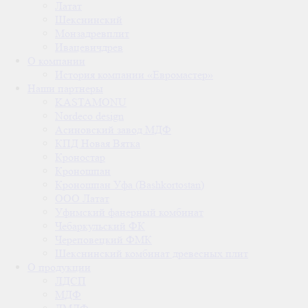
Латат
Шекснинский
Монзадревплит
Ивацевичдрев
О компании
История компании «Евромастер»
Наши партнеры
KASTAMONU
Nordeco design
Асиновский завод МДФ
КПД Новая Вятка
Кроностар
Кроношпан
Кроношпан Уфа (Bashkortostan)
ООО Латат
Уфимский фанерный комбинат
Чебаркульский ФК
Череповецкий ФМК
Шекснинский комбинат древесных плит
О продукции
ЛДСП
МДФ