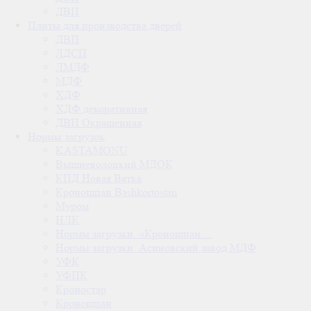
ДВП
Плиты для производства дверей
ДВП
ЛДСП
ЛМДФ
МДФ
ХДФ
ХДФ декоративная
ДВП Окрашенная
Нормы загрузок
KASTAMONU
Вышневолоцкий МДОК
КПД Новая Вятка
Кроношпан Bashkortostan
Муром
НЛК
Нормы загрузки. «Кроношпан…
Нормы загрузки. Асиновский завод МДФ
УФК
УФПК
Кроностар
Кроношпан