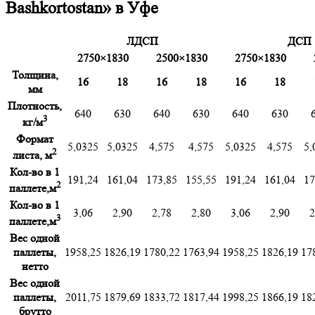
Bashkortostan» в Уфе
ЛДСП
ДСП
2750×1830
2500×1830
2750×1830
Толщина,
16
18
16
18
16
18
мм
Плотность,
640
630
640
630
640
630
3
кг/м
Формат
5,0325
5,0325
4,575
4,575
5,0325
4,575
5,
2
листа, м
Кол-во в 1
191,24
161,04
173,85
155,55
191,24
161,04
17
2
паллете,м
Кол-во в 1
3,06
2,90
2,78
2,80
3,06
2,90
2
3
паллете,м
Вес одной
паллеты,
1958,25
1826,19
1780,22
1763,94
1958,25
1826,19
17
нетто
Вес одной
паллеты,
2011,75
1879,69
1833,72
1817,44
1998,25
1866,19
18
брутто