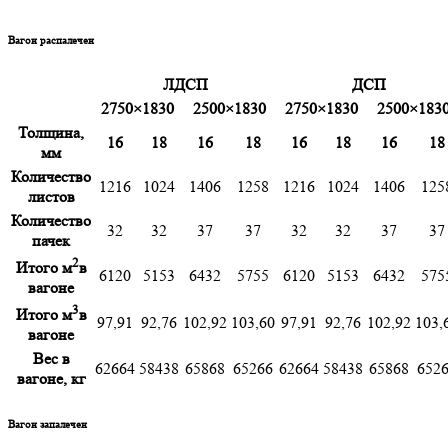
Вагон распалечен
ЛДСП
ДСП
2750×1830
2500×1830
2750×1830
2500×183
Толщина,
16
18
16
18
16
18
16
18
мм
Количество
1216
1024
1406
1258
1216
1024
1406
125
листов
Количество
32
32
37
37
32
32
37
37
пачек
2
Итого м
в
6120
5153
6432
5755
6120
5153
6432
575
вагоне
3
Итого м
в
97,91
92,76
102,92
103,60
97,91
92,76
102,92
103,
вагоне
Вес в
62664
58438
65868
65266
62664
58438
65868
652
вагоне, кг
Вагон запалечен