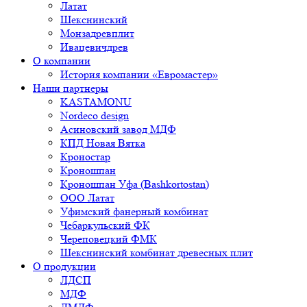
Латат
Шекснинский
Монзадревплит
Ивацевичдрев
О компании
История компании «Евромастер»
Наши партнеры
KASTAMONU
Nordeco design
Асиновский завод МДФ
КПД Новая Вятка
Кроностар
Кроношпан
Кроношпан Уфа (Bashkortostan)
ООО Латат
Уфимский фанерный комбинат
Чебаркульский ФК
Череповецкий ФМК
Шекснинский комбинат древесных плит
О продукции
ЛДСП
МДФ