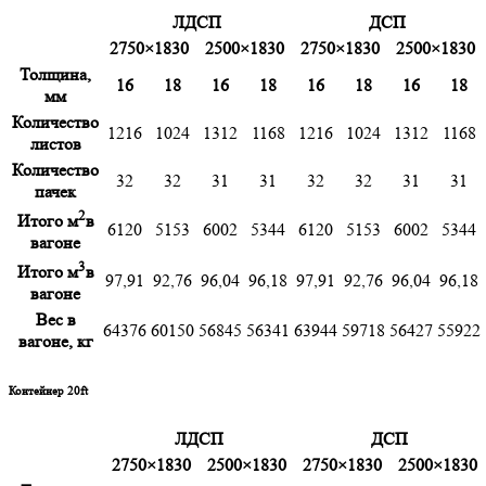
ЛДСП
ДСП
2750×1830
2500×1830
2750×1830
2500×1830
Толщина,
16
18
16
18
16
18
16
18
мм
Количество
1216
1024
1312
1168
1216
1024
1312
1168
листов
Количество
32
32
31
31
32
32
31
31
пачек
2
Итого м
в
6120
5153
6002
5344
6120
5153
6002
5344
вагоне
3
Итого м
в
97,91
92,76
96,04
96,18
97,91
92,76
96,04
96,18
вагоне
Вес в
64376
60150
56845
56341
63944
59718
56427
55922
вагоне, кг
Контейнер 20ft
ЛДСП
ДСП
2750×1830
2500×1830
2750×1830
2500×1830