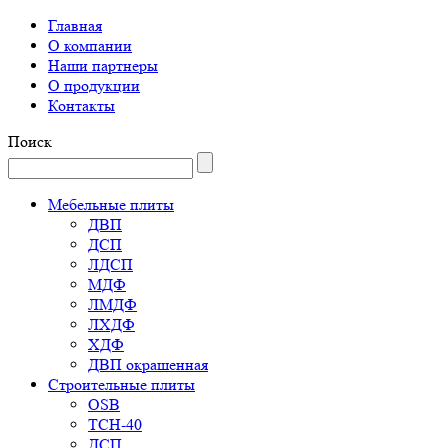
Главная
О компании
Наши партнеры
О продукции
Контакты
Поиск
Мебельные плиты
ДВП
ДСП
ЛДСП
МДФ
ЛМДФ
ЛХДФ
ХДФ
ДВП окрашенная
Строительные плиты
OSB
ТСН-40
ДСП