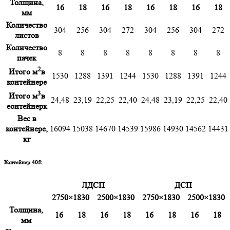
Толщина,
16
18
16
18
16
18
16
18
мм
Количество
304
256
304
272
304
256
304
272
листов
Количество
8
8
8
8
8
8
8
8
пачек
2
Итого м
в
1530
1288
1391
1244
1530
1288
1391
1244
контейнере
3
Итого м
в
24,48
23,19
22,25
22,40
24,48
23,19
22,25
22,40
еонтейнерк
Вес в
контейнере,
16094
15038
14670
14539
15986
14930
14562
14431
кг
Контейнер 40ft
ЛДСП
ДСП
2750×1830
2500×1830
2750×1830
2500×1830
Толщина,
16
18
16
18
16
18
16
18
мм