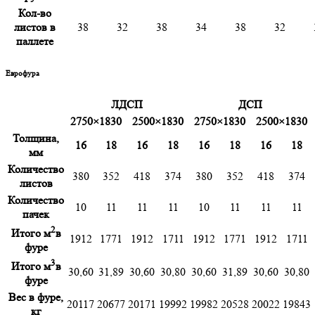
Кол-во
листов в
38
32
38
34
38
32
паллете
Еврофура
ЛДСП
ДСП
2750×1830
2500×1830
2750×1830
2500×1830
Толщина,
16
18
16
18
16
18
16
18
мм
Количество
380
352
418
374
380
352
418
374
листов
Количество
10
11
11
11
10
11
11
11
пачек
2
Итого м
в
1912
1771
1912
1711
1912
1771
1912
1711
фуре
3
Итого м
в
30,60
31,89
30,60
30,80
30,60
31,89
30,60
30,80
фуре
Вес в фуре,
20117
20677
20171
19992
19982
20528
20022
19843
кг