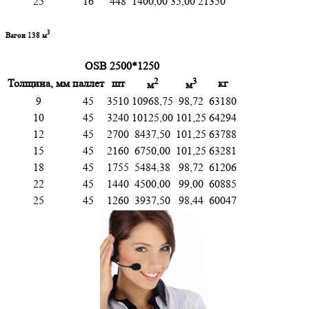
25
16
448
1400,00
35,00
21350
3
Вагон 138 м
OSB 2500*1250
2
3
Толщина, мм
паллет
шт
кг
м
м
9
45
3510
10968,75
98,72
63180
10
45
3240
10125,00
101,25
64294
12
45
2700
8437,50
101,25
63788
15
45
2160
6750,00
101,25
63281
18
45
1755
5484,38
98,72
61206
22
45
1440
4500,00
99,00
60885
25
45
1260
3937,50
98,44
60047