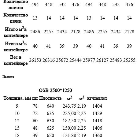
Количество
494
448
532
476
494
448
532
476
листов
Количество
13
14
14
14
13
14
14
14
пачек
2
Итого м
в
2486
2255
2434
2178
2486
2255
2434
2178
контейнере
3
Итого м
в
40
41
39
39
40
41
39
39
контейнере
Вес в
26153
26316
25672
25444
25977
26127
25483
25255
контейнере
Паллета
OSB 2500*1250
2
3
Толщина, мм
шт
Плотность
кг/паллет
м
м
9
78
640
243,75
2,19
1404
10
72
635
225,00
2,25
1429
12
60
630
187,50
2,25
1418
15
48
625
150,00
2,25
1406
18
39
620
121,88
2,19
1360