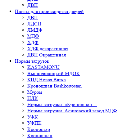
ДВП
Плиты для производства дверей
ДВП
ЛДСП
ЛМДФ
МДФ
ХДФ
ХДФ декоративная
ДВП Окрашенная
Нормы загрузок
KASTAMONU
Вышневолоцкий МДОК
КПД Новая Вятка
Кроношпан Bashkortostan
Муром
НЛК
Нормы загрузки. «Кроношпан…
Нормы загрузки. Асиновский завод МДФ
УФК
УФПК
Кроностар
Кроношпан