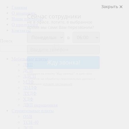
Закрыть
Главная
О компании
Сейчас сотрудники
Наши партнеры
не в офисе. Хотите, в выбранное
О продукции
время мы сами Вам перезвоним?
Контакты
в
Поиск
Мебельные плиты
Жду звонка!
ДВП
ДСП
Нажимая на кнопку "
Жду звонка!
", я даю свое
ЛДСП
согласие на обработку персональных данных и
МДФ
принимаю
условия соглашения
ЛМДФ
ЛХДФ
ХДФ
ДВП окрашенная
Строительные плиты
OSB
ТСН-40
ДСП