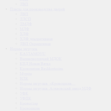
ДВП
Плиты для производства дверей
ДВП
ЛДСП
ЛМДФ
МДФ
ХДФ
ХДФ декоративная
ДВП Окрашенная
Нормы загрузок
KASTAMONU
Вышневолоцкий МДОК
КПД Новая Вятка
Кроношпан Bashkortostan
Муром
НЛК
Нормы загрузки. «Кроношпан…
Нормы загрузки. Асиновский завод МДФ
УФК
УФПК
Кроностар
Кроношпан