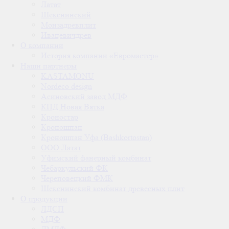
Латат
Шекснинский
Монзадревплит
Ивацевичдрев
О компании
История компании «Евромастер»
Наши партнеры
KASTAMONU
Nordeco design
Асиновский завод МДФ
КПД Новая Вятка
Кроностар
Кроношпан
Кроношпан Уфа (Bashkortostan)
ООО Латат
Уфимский фанерный комбинат
Чебаркульский ФК
Череповецкий ФМК
Шекснинский комбинат древесных плит
О продукции
ЛДСП
МДФ