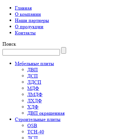
Главная
О компании
Наши партнеры
О продукции
Контакты
Поиск
Мебельные плиты
ДВП
ДСП
ЛДСП
МДФ
ЛМДФ
ЛХДФ
ХДФ
ДВП окрашенная
Строительные плиты
OSB
ТСН-40
ДСП