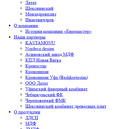
Латат
Шекснинский
Монзадревплит
Ивацевичдрев
О компании
История компании «Евромастер»
Наши партнеры
KASTAMONU
Nordeco design
Асиновский завод МДФ
КПД Новая Вятка
Кроностар
Кроношпан
Кроношпан Уфа (Bashkortostan)
ООО Латат
Уфимский фанерный комбинат
Чебаркульский ФК
Череповецкий ФМК
Шекснинский комбинат древесных плит
О продукции
ЛДСП
МДФ