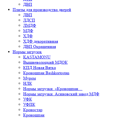
ДВП
Плиты для производства дверей
ДВП
ЛДСП
ЛМДФ
МДФ
ХДФ
ХДФ декоративная
ДВП Окрашенная
Нормы загрузок
KASTAMONU
Вышневолоцкий МДОК
КПД Новая Вятка
Кроношпан Bashkortostan
Муром
НЛК
Нормы загрузки. «Кроношпан…
Нормы загрузки. Асиновский завод МДФ
УФК
УФПК
Кроностар
Кроношпан