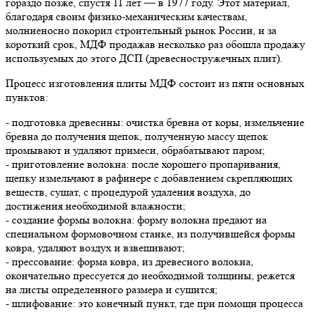
гораздо позже, спустя 11 лет — в 1977 году. Этот материал,
благодаря своим физико-механическим качествам,
молниеносно покорил строительный рынок России, и за
короткий срок, МДФ продажав несколько раз обошла продажу
используемых до этого ДСП (древесностружечных плит).
Процесс изготовления плиты МДФ состоит из пяти основных
пунктов:
- подготовка древесины: очистка бревна от коры, измельчение
бревна до получения щепок, полученную массу щепок
промывают и удаляют примеси, обрабатывают паром;
- приготовление волокна: после хорошего пропаривания,
щепку измельчают в рафинере с добавлением скрепляющих
веществ, сушат, с процедурой удаления воздуха, до
достижения необходимой влажности;
- создание формы волокна: форму волокна предают на
специальном формовочном станке, из получившейся формы
ковра, удаляют воздух и взвешивают;
- прессование: форма ковра, из древесного волокна,
окончательно прессуется до необходимой толщины, режется
на листы определенного размера и сушится;
- шлифование: это конечный пункт, где при помощи процесса