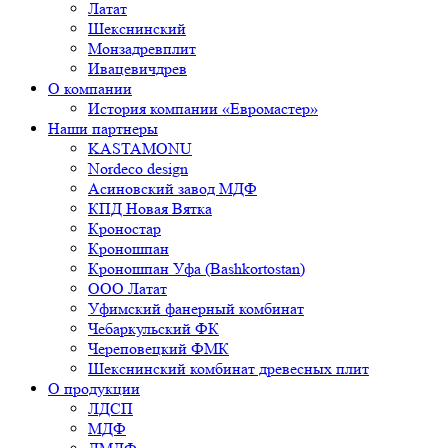
Латат
Шекснинский
Монзадревплит
Ивацевичдрев
О компании
История компании «Евромастер»
Наши партнеры
KASTAMONU
Nordeco design
Асиновский завод МДФ
КПД Новая Вятка
Кроностар
Кроношпан
Кроношпан Уфа (Bashkortostan)
ООО Латат
Уфимский фанерный комбинат
Чебаркульский ФК
Череповецкий ФМК
Шекснинский комбинат древесных плит
О продукции
ЛДСП
МДФ