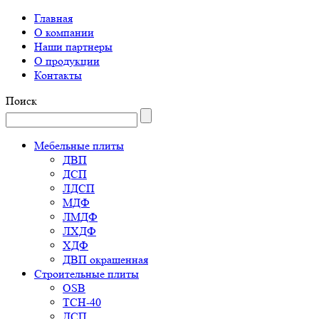
Закрыть
Главная
О компании
Здравствуйте,
Наши партнеры
хотите я вам перезвоню за
О продукции
29 секунд и отвечу на все
Контакты
вопросы?
Поиск
Позвоните мне!
Мебельные плиты
ДВП
ДСП
Нажимая на кнопку "
Позвоните мне
", я даю свое
согласие на обработку персональных данных и
ЛДСП
принимаю
условия соглашения
МДФ
ЛМДФ
00
28
99
ЛХДФ
ХДФ
ДВП окрашенная
Выбрать удобное время звонка
Строительные плиты
OSB
ТСН-40
ДСП