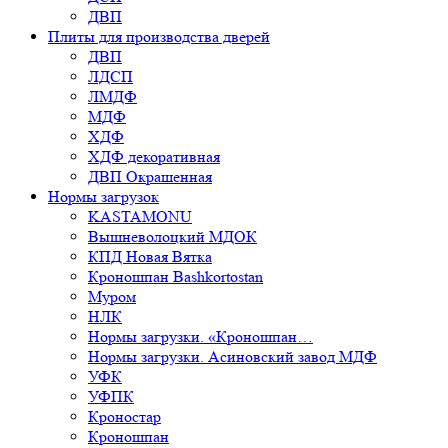
ДВП
Плиты для производства дверей
ДВП
ЛДСП
ЛМДФ
МДФ
ХДФ
ХДФ декоративная
ДВП Окрашенная
Нормы загрузок
KASTAMONU
Вышневолоцкий МДОК
КПД Новая Вятка
Кроношпан Bashkortostan
Муром
НЛК
Нормы загрузки. «Кроношпан…
Нормы загрузки. Асиновский завод МДФ
УФК
УФПК
Кроностар
Кроношпан