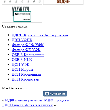
Свежие записи
ЛДСП Кроношпан Башкортостан
ДВП УФПК
Фанера ФСФ УФК
Фанера ФК УФК
OSB-3 Кроношпан
OSB-3 NLK
ДСП УФК
ДСП Муром
ДСП Кроношпан
ДСП Кроностар
Мы Вконтакте
«
МДФ панели размеры, МДФ продажа
ЛДСП цвета Ясень в наличии
»