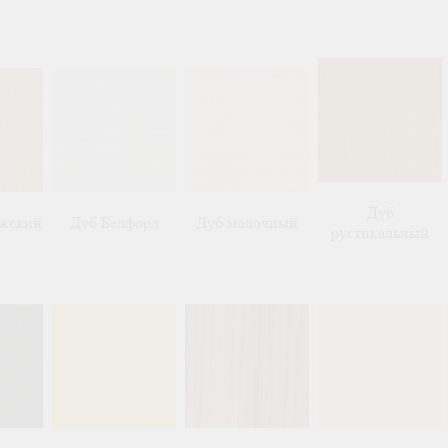
Дуб
ежский
Дуб Белфорд
Дуб молочный
рустикальный