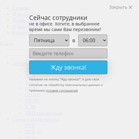
Закрыть
Главная
О компании
Сейчас сотрудники
Наши партнеры
не в офисе. Хотите, в выбранное
О продукции
время мы сами Вам перезвоним?
Контакты
в
Поиск
Мебельные плиты
Жду звонка!
ДВП
ДСП
Нажимая на кнопку "
Жду звонка!
", я даю свое
ЛДСП
согласие на обработку персональных данных и
МДФ
принимаю
условия соглашения
ЛМДФ
ЛХДФ
ХДФ
ДВП окрашенная
Строительные плиты
OSB
ТСН-40
ДСП