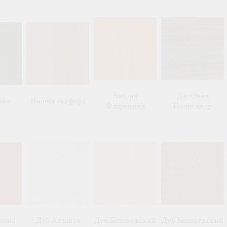
Вишня
Джолина
аво
Вишня оксфорд
Флоренция
Полисандр
лоня
Дуб Атланта
Дуб Беловежский
Дуб Беловежский