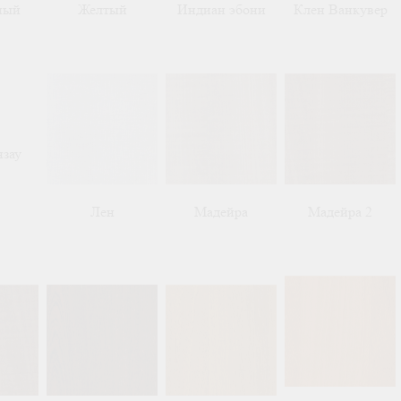
ный
Желтый
Индиан эбони
Клен Ванкувер
нзау
Лен
Мадейра
Мадейра 2