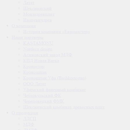
Латат
Шекснинский
Монзадревплит
Ивацевичдрев
О компании
История компании «Евромастер»
Наши партнеры
KASTAMONU
Nordeco design
Асиновский завод МДФ
КПД Новая Вятка
Кроностар
Кроношпан
Кроношпан Уфа (Bashkortostan)
ООО Латат
Уфимский фанерный комбинат
Чебаркульский ФК
Череповецкий ФМК
Шекснинский комбинат древесных плит
О продукции
ЛДСП
МДФ