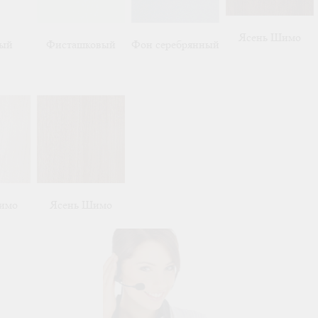
Ясень Шимо
лый
Фисташковый
Фон серебрянный
имо
Ясень Шимо