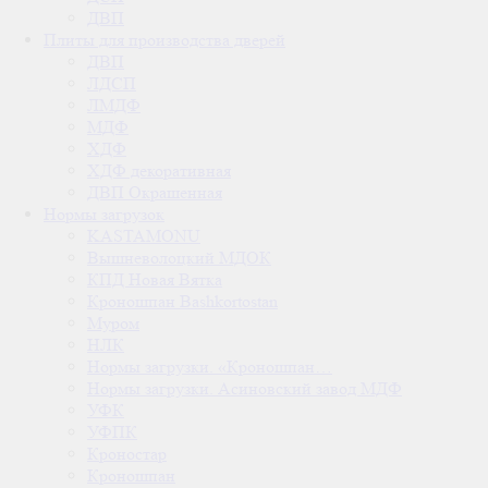
ДВП
Плиты для производства дверей
ДВП
ЛДСП
ЛМДФ
МДФ
ХДФ
ХДФ декоративная
ДВП Окрашенная
Нормы загрузок
KASTAMONU
Вышневолоцкий МДОК
КПД Новая Вятка
Кроношпан Bashkortostan
Муром
НЛК
Нормы загрузки. «Кроношпан…
Нормы загрузки. Асиновский завод МДФ
УФК
УФПК
Кроностар
Кроношпан