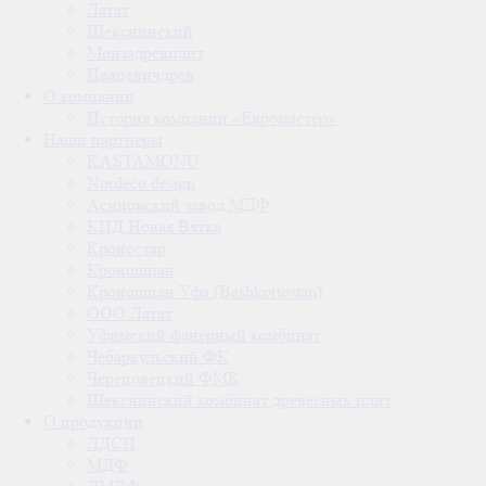
Латат
Шекснинский
Монзадревплит
Ивацевичдрев
О компании
История компании «Евромастер»
Наши партнеры
KASTAMONU
Nordeco design
Асиновский завод МДФ
КПД Новая Вятка
Кроностар
Кроношпан
Кроношпан Уфа (Bashkortostan)
ООО Латат
Уфимский фанерный комбинат
Чебаркульский ФК
Череповецкий ФМК
Шекснинский комбинат древесных плит
О продукции
ЛДСП
МДФ