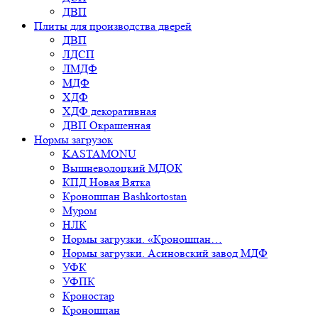
ДВП
Плиты для производства дверей
ДВП
ЛДСП
ЛМДФ
МДФ
ХДФ
ХДФ декоративная
ДВП Окрашенная
Нормы загрузок
KASTAMONU
Вышневолоцкий МДОК
КПД Новая Вятка
Кроношпан Bashkortostan
Муром
НЛК
Нормы загрузки. «Кроношпан…
Нормы загрузки. Асиновский завод МДФ
УФК
УФПК
Кроностар
Кроношпан