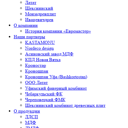
Латат
Шекснинский
Монзадревплит
Ивацевичдрев
О компании
История компании «Евромастер»
Наши партнеры
KASTAMONU
Nordeco design
Асиновский завод МДФ
КПД Новая Вятка
Кроностар
Кроношпан
Кроношпан Уфа (Bashkortostan)
ООО Латат
Уфимский фанерный комбинат
Чебаркульский ФК
Череповецкий ФМК
Шекснинский комбинат древесных плит
О продукции
ЛДСП
МДФ