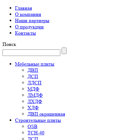
Главная
О компании
Наши партнеры
О продукции
Контакты
Поиск
Мебельные плиты
ДВП
ДСП
ЛДСП
МДФ
ЛМДФ
ЛХДФ
ХДФ
ДВП окрашенная
Строительные плиты
OSB
ТСН-40
ДСП