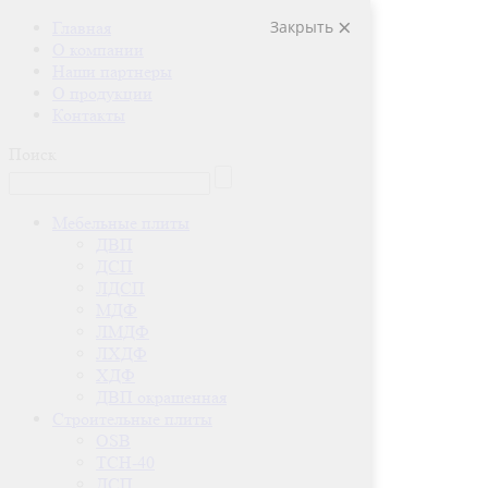
Закрыть
Главная
О компании
Наши партнеры
О продукции
Контакты
Поиск
Мебельные плиты
ДВП
ДСП
ЛДСП
МДФ
ЛМДФ
ЛХДФ
ХДФ
ДВП окрашенная
Строительные плиты
OSB
ТСН-40
ДСП