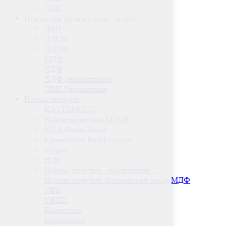
ДВП
Плиты для производства дверей
ДВП
ЛДСП
ЛМДФ
МДФ
ХДФ
ХДФ декоративная
ДВП Окрашенная
Нормы загрузок
KASTAMONU
Вышневолоцкий МДОК
КПД Новая Вятка
Кроношпан Bashkortostan
Муром
НЛК
Нормы загрузки. «Кроношпан…
Нормы загрузки. Асиновский завод МДФ
УФК
УФПК
Кроностар
Кроношпан