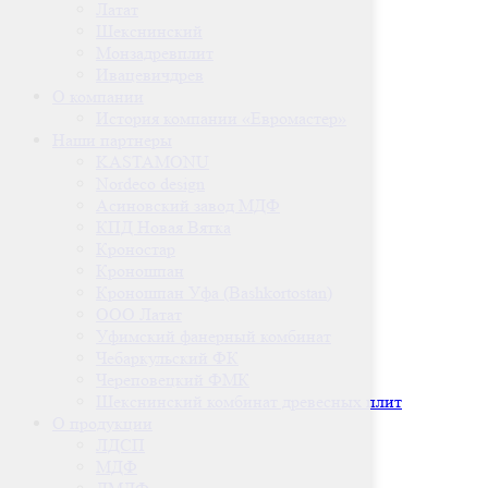
Латат
Шекснинский
Монзадревплит
Ивацевичдрев
О компании
История компании «Евромастер»
Наши партнеры
KASTAMONU
Nordeco design
Асиновский завод МДФ
КПД Новая Вятка
Кроностар
Кроношпан
Кроношпан Уфа (Bashkortostan)
ООО Латат
Уфимский фанерный комбинат
Чебаркульский ФК
Череповецкий ФМК
Шекснинский комбинат древесных плит
О продукции
ЛДСП
МДФ