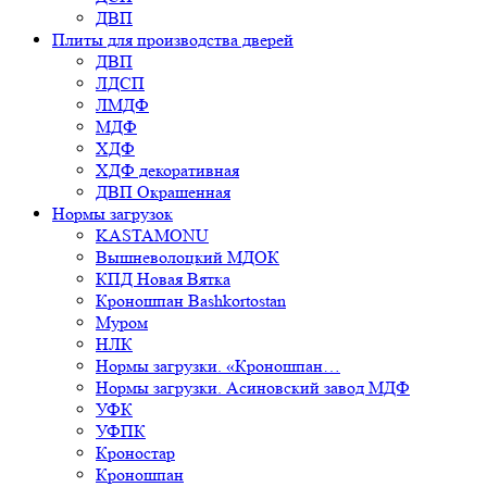
ДВП
Плиты для производства дверей
ДВП
ЛДСП
ЛМДФ
МДФ
ХДФ
ХДФ декоративная
ДВП Окрашенная
Нормы загрузок
KASTAMONU
Вышневолоцкий МДОК
КПД Новая Вятка
Кроношпан Bashkortostan
Муром
НЛК
Нормы загрузки. «Кроношпан…
Нормы загрузки. Асиновский завод МДФ
УФК
УФПК
Кроностар
Кроношпан