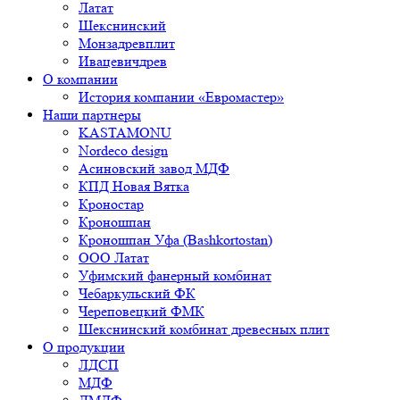
Латат
Шекснинский
Монзадревплит
Ивацевичдрев
О компании
История компании «Евромастер»
Наши партнеры
KASTAMONU
Nordeco design
Асиновский завод МДФ
КПД Новая Вятка
Кроностар
Кроношпан
Кроношпан Уфа (Bashkortostan)
ООО Латат
Уфимский фанерный комбинат
Чебаркульский ФК
Череповецкий ФМК
Шекснинский комбинат древесных плит
О продукции
ЛДСП
МДФ