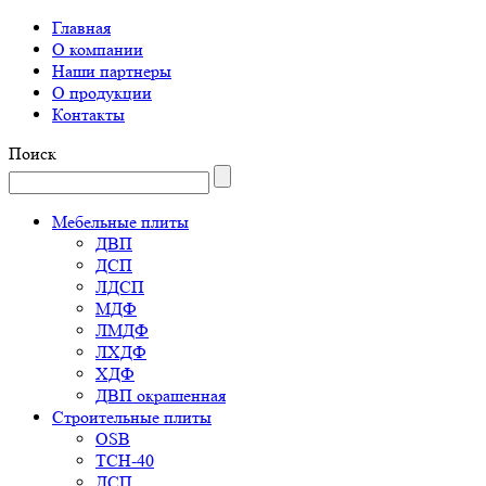
Главная
О компании
Наши партнеры
О продукции
Контакты
Поиск
Мебельные плиты
ДВП
ДСП
ЛДСП
МДФ
ЛМДФ
ЛХДФ
ХДФ
ДВП окрашенная
Строительные плиты
OSB
ТСН-40
ДСП