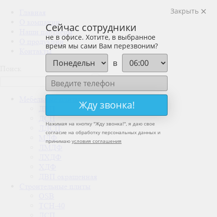
Закрыть
Главная
О компании
Сейчас сотрудники
Наши партнеры
не в офисе. Хотите, в выбранное
О продукции
время мы сами Вам перезвоним?
Контакты
в
Поиск
Мебельные плиты
Жду звонка!
ДВП
ДСП
Нажимая на кнопку "
Жду звонка!
", я даю свое
ЛДСП
согласие на обработку персональных данных и
МДФ
принимаю
условия соглашения
ЛМДФ
ЛХДФ
ХДФ
ДВП окрашенная
Строительные плиты
OSB
ТСН-40
ДСП