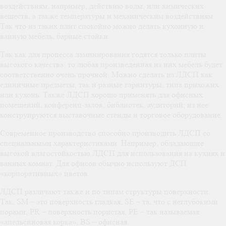
воздействиям, например, действию воды, или химических
веществ, а также температуры и механическим воздействиям.
Так что из таких плит спокойно можно делать кухонную и
ванную мебель, барные стойки.
Так как для процесса ламинирования годятся только плиты
высокого качества, то любая произведенная из них мебель будет
соответственно очень прочной. Можно сделать из ЛДСП как
единичные предметы, так и разные гарнитуры, типа прихожих
или кухонь. Также ЛДСП хорошо применять для офисных
помещений, конференц-залов, библиотек, аудиторий; из нее
конструируются выставочные стенды и торговое оборудование.
Современное производство способно производить ЛДСП со
специальными характеристиками. Например, обладающие
высокой влагостойкостью ЛДСП для использования на кухнях и
ванных комнат. Для офисов обычно используют ДСП
«корпоративных» цветов.
ЛДСП различают также и по типам структуры поверхности.
Так, SM – это поверхность гладкая, SE – та, что с неглубокими
порами, PR – поверхность пористая, PE – так называемая
«апельсиновая корка», BS – офисная.