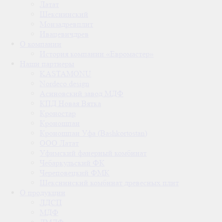
Латат
Шекснинский
Монзадревплит
Ивацевичдрев
О компании
История компании «Евромастер»
Наши партнеры
KASTAMONU
Nordeco design
Асиновский завод МДФ
КПД Новая Вятка
Кроностар
Кроношпан
Кроношпан Уфа (Bashkortostan)
ООО Латат
Уфимский фанерный комбинат
Чебаркульский ФК
Череповецкий ФМК
Шекснинский комбинат древесных плит
О продукции
ЛДСП
МДФ