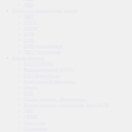
ДВП
Плиты для производства дверей
ДВП
ЛДСП
ЛМДФ
МДФ
ХДФ
ХДФ декоративная
ДВП Окрашенная
Нормы загрузок
KASTAMONU
Вышневолоцкий МДОК
КПД Новая Вятка
Кроношпан Bashkortostan
Муром
НЛК
Нормы загрузки. «Кроношпан…
Нормы загрузки. Асиновский завод МДФ
УФК
УФПК
Кроностар
Кроношпан