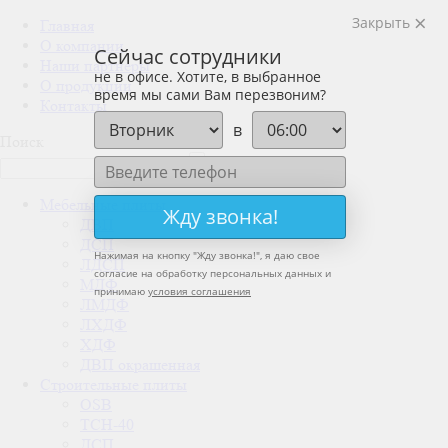
Закрыть
Главная
О компании
Сейчас сотрудники
Наши партнеры
не в офисе. Хотите, в выбранное
О продукции
время мы сами Вам перезвоним?
Контакты
в
Поиск
Мебельные плиты
Жду звонка!
ДВП
ДСП
Нажимая на кнопку "
Жду звонка!
", я даю свое
ЛДСП
согласие на обработку персональных данных и
МДФ
принимаю
условия соглашения
ЛМДФ
ЛХДФ
ХДФ
ДВП окрашенная
Строительные плиты
OSB
ТСН-40
ДСП