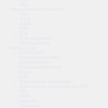
ДВП
Плиты для производства дверей
ДВП
ЛДСП
ЛМДФ
МДФ
ХДФ
ХДФ декоративная
ДВП Окрашенная
Нормы загрузок
KASTAMONU
Вышневолоцкий МДОК
КПД Новая Вятка
Кроношпан Bashkortostan
Муром
НЛК
Нормы загрузки. «Кроношпан…
Нормы загрузки. Асиновский завод МДФ
УФК
УФПК
Кроностар
Кроношпан