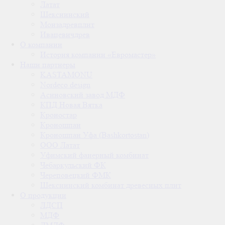
Латат
Шекснинский
Монзадревплит
Ивацевичдрев
О компании
История компании «Евромастер»
Наши партнеры
KASTAMONU
Nordeco design
Асиновский завод МДФ
КПД Новая Вятка
Кроностар
Кроношпан
Кроношпан Уфа (Bashkortostan)
ООО Латат
Уфимский фанерный комбинат
Чебаркульский ФК
Череповецкий ФМК
Шекснинский комбинат древесных плит
О продукции
ЛДСП
МДФ