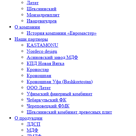
Латат
Шекснинский
Монзадревплит
Ивацевичдрев
О компании
История компании «Евромастер»
Наши партнеры
KASTAMONU
Nordeco design
Асиновский завод МДФ
КПД Новая Вятка
Кроностар
Кроношпан
Кроношпан Уфа (Bashkortostan)
ООО Латат
Уфимский фанерный комбинат
Чебаркульский ФК
Череповецкий ФМК
Шекснинский комбинат древесных плит
О продукции
ЛДСП
МДФ