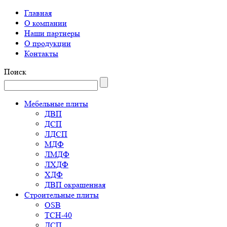
Главная
О компании
Наши партнеры
О продукции
Контакты
Поиск
Мебельные плиты
ДВП
ДСП
ЛДСП
МДФ
ЛМДФ
ЛХДФ
ХДФ
ДВП окрашенная
Строительные плиты
OSB
ТСН-40
ДСП