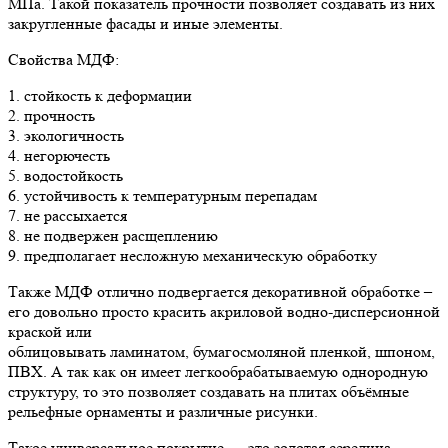
МПа. Такой показатель прочности позволяет создавать из них
закругленные фасады и иные элементы.
Свойства МДФ:
1. стойкость к деформации
2. прочность
3. экологичность
4. негорючесть
5. водостойкость
6. устойчивость к температурным перепадам
7. не рассыхается
8. не подвержен расщеплению
9. предполагает несложную механическую обработку
Также МДФ отлично подвергается декоративной обработке –
его довольно просто красить акриловой водно-дисперсионной
краской или
облицовывать ламинатом, бумагосмоляной пленкой, шпоном,
ПВХ. А так как он имеет легкообрабатываемую однородную
структуру, то это позволяет создавать на плитах объёмные
рельефные орнаменты и различные рисунки.
Такое универсальное покрытие — это золотая середина,