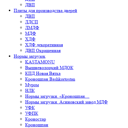
ДВП
Плиты для производства дверей
ДВП
ЛДСП
ЛМДФ
МДФ
ХДФ
ХДФ декоративная
ДВП Окрашенная
Нормы загрузок
KASTAMONU
Вышневолоцкий МДОК
КПД Новая Вятка
Кроношпан Bashkortostan
Муром
НЛК
Нормы загрузки. «Кроношпан…
Нормы загрузки. Асиновский завод МДФ
УФК
УФПК
Кроностар
Кроношпан