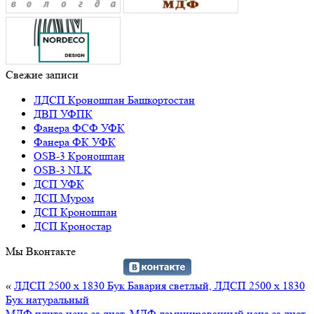
Свежие записи
ЛДСП Кроношпан Башкортостан
ДВП УФПК
Фанера ФСФ УФК
Фанера ФК УФК
OSB-3 Кроношпан
OSB-3 NLK
ДСП УФК
ДСП Муром
ДСП Кроношпан
ДСП Кроностар
Мы Вконтакте
«
ЛДСП 2500 х 1830 Бук Бавария светлый, ЛДСП 2500 х 1830
Бук натуральный
МДФ плита цена за лист, МДФ ламинированный цена за лист