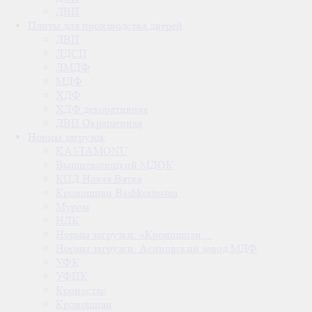
ДВП
Плиты для производства дверей
ДВП
ЛДСП
ЛМДФ
МДФ
ХДФ
ХДФ декоративная
ДВП Окрашенная
Нормы загрузок
KASTAMONU
Вышневолоцкий МДОК
КПД Новая Вятка
Кроношпан Bashkortostan
Муром
НЛК
Нормы загрузки. «Кроношпан…
Нормы загрузки. Асиновский завод МДФ
УФК
УФПК
Кроностар
Кроношпан