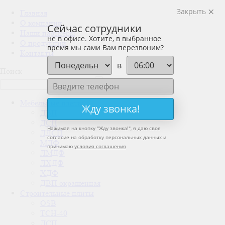
Закрыть
Главная
О компании
Сейчас сотрудники
Наши партнеры
не в офисе. Хотите, в выбранное
О продукции
время мы сами Вам перезвоним?
Контакты
в
Поиск
Мебельные плиты
Жду звонка!
ДВП
ДСП
Нажимая на кнопку "
Жду звонка!
", я даю свое
ЛДСП
согласие на обработку персональных данных и
МДФ
принимаю
условия соглашения
ЛМДФ
ЛХДФ
ХДФ
ДВП окрашенная
Строительные плиты
OSB
ТСН-40
ДСП