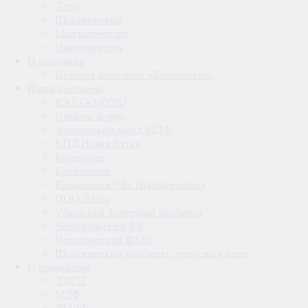
Латат
Шекснинский
Монзадревплит
Ивацевичдрев
О компании
История компании «Евромастер»
Наши партнеры
KASTAMONU
Nordeco design
Асиновский завод МДФ
КПД Новая Вятка
Кроностар
Кроношпан
Кроношпан Уфа (Bashkortostan)
ООО Латат
Уфимский фанерный комбинат
Чебаркульский ФК
Череповецкий ФМК
Шекснинский комбинат древесных плит
О продукции
ЛДСП
МДФ