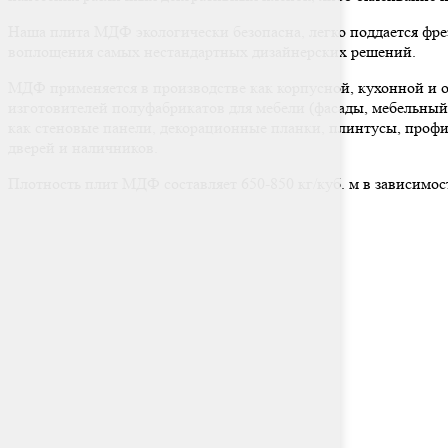
Наша плита МДФ экологически безопасна, легко поддается фре
воплощения самых нестандартных дизайнерских решений.
МДФ применяется в производстве как корпусной, кухонной и о
изготовителей полуфабрикатов для мебели (фасады, мебельный 
как стеновые панели, декорационные планки, плинтусы, проф
дверей и наличников.
Плотность плит МДФ составляет 650-850 кг/куб. м в зависимос