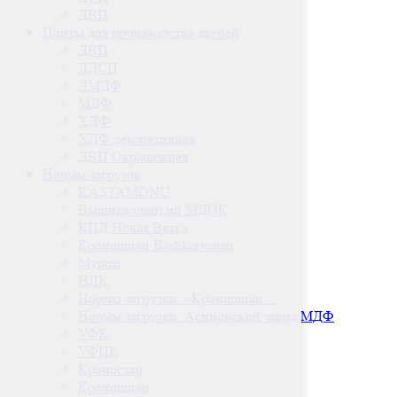
ДВП
Плиты для производства дверей
ДВП
ЛДСП
ЛМДФ
МДФ
ХДФ
ХДФ декоративная
ДВП Окрашенная
Нормы загрузок
KASTAMONU
Вышневолоцкий МДОК
КПД Новая Вятка
Кроношпан Bashkortostan
Муром
НЛК
Нормы загрузки. «Кроношпан…
Нормы загрузки. Асиновский завод МДФ
УФК
УФПК
Кроностар
Кроношпан