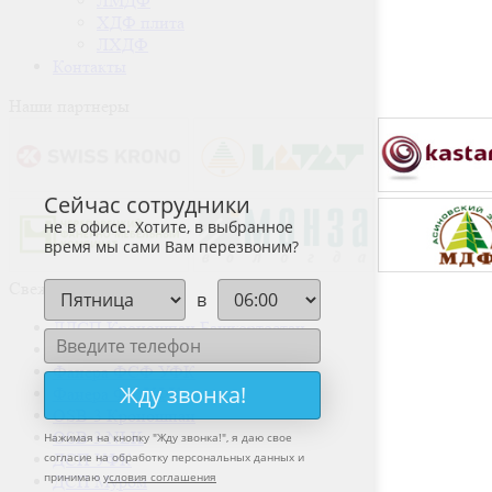
ЛМДФ
ХДФ плита
ЛХДФ
Контакты
Наши партнеры
Сейчас сотрудники
не в офисе. Хотите, в выбранное
время мы сами Вам перезвоним?
Свежие записи
в
ЛДСП Кроношпан Башкортостан
ДВП УФПК
Фанера ФСФ УФК
Жду звонка!
Фанера ФК УФК
OSB-3 Кроношпан
OSB-3 NLK
Нажимая на кнопку "
Жду звонка!
", я даю свое
согласие на обработку персональных данных и
ДСП УФК
принимаю
условия соглашения
ДСП Муром