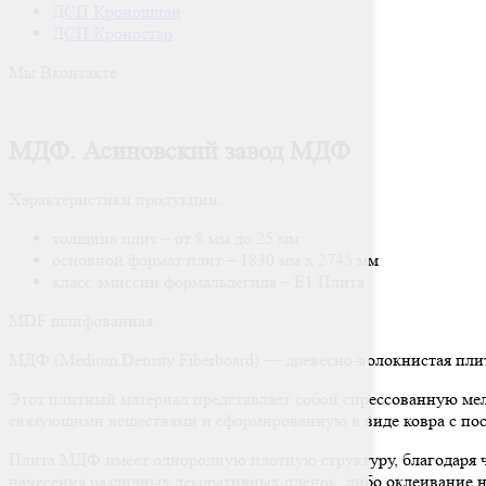
ДСП Кроношпан
ДСП Кроностар
Мы Вконтакте
МДФ. Асиновский завод МДФ
Характеристики продукции:
толщина плит – от 8 мм до 25 мм
основной формат плит – 1830 мм х 2745 мм
класс эмиссии формальдегида – Е1 Плита
MDF шлифованная.
МДФ (Medium Density Fiberboard) — древесно-волокнистая пли
Этот плитный материал представляет собой спрессованную м
связующими веществами и сформированную в виде ковра с по
Плита МДФ имеет однородную плотную структуру, благодаря ч
нанесения различных декоративных пленок, либо оклеивание