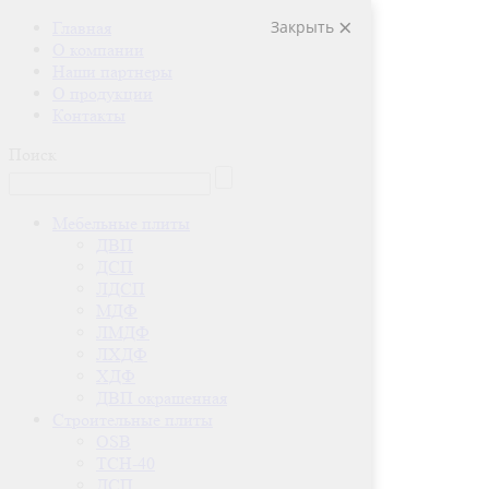
Закрыть
Главная
О компании
Наши партнеры
О продукции
Контакты
Поиск
Мебельные плиты
ДВП
ДСП
ЛДСП
МДФ
ЛМДФ
ЛХДФ
ХДФ
ДВП окрашенная
Строительные плиты
OSB
ТСН-40
ДСП