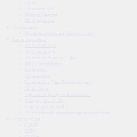
Латат
Шекснинский
Монзадревплит
Ивацевичдрев
О компании
История компании «Евромастер»
Наши партнеры
KASTAMONU
Nordeco design
Асиновский завод МДФ
КПД Новая Вятка
Кроностар
Кроношпан
Кроношпан Уфа (Bashkortostan)
ООО Латат
Уфимский фанерный комбинат
Чебаркульский ФК
Череповецкий ФМК
Шекснинский комбинат древесных плит
О продукции
ЛДСП
МДФ