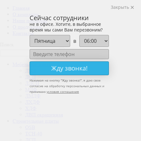
Закрыть
Главная
О компании
Сейчас сотрудники
Наши партнеры
не в офисе. Хотите, в выбранное
О продукции
время мы сами Вам перезвоним?
Контакты
в
Поиск
Мебельные плиты
Жду звонка!
ДВП
ДСП
Нажимая на кнопку "
Жду звонка!
", я даю свое
ЛДСП
согласие на обработку персональных данных и
МДФ
принимаю
условия соглашения
ЛМДФ
ЛХДФ
ХДФ
ДВП окрашенная
Строительные плиты
OSB
ТСН-40
ДСП