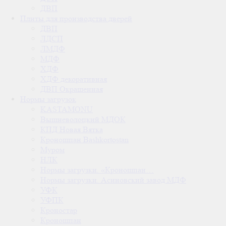
ДВП
Плиты для производства дверей
ДВП
ЛДСП
ЛМДФ
МДФ
ХДФ
ХДФ декоративная
ДВП Окрашенная
Нормы загрузок
KASTAMONU
Вышневолоцкий МДОК
КПД Новая Вятка
Кроношпан Bashkortostan
Муром
НЛК
Нормы загрузки. «Кроношпан…
Нормы загрузки. Асиновский завод МДФ
УФК
УФПК
Кроностар
Кроношпан