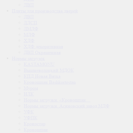
ДВП
Плиты для производства дверей
ДВП
ЛДСП
ЛМДФ
МДФ
ХДФ
ХДФ декоративная
ДВП Окрашенная
Нормы загрузок
KASTAMONU
Вышневолоцкий МДОК
КПД Новая Вятка
Кроношпан Bashkortostan
Муром
НЛК
Нормы загрузки. «Кроношпан…
Нормы загрузки. Асиновский завод МДФ
УФК
УФПК
Кроностар
Кроношпан