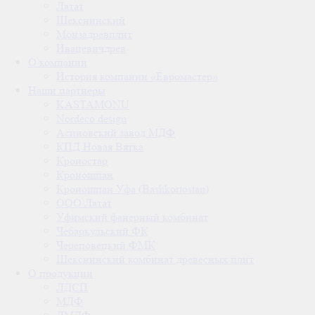
Латат
Шекснинский
Монзадревплит
Ивацевичдрев
О компании
История компании «Евромастер»
Наши партнеры
KASTAMONU
Nordeco design
Асиновский завод МДФ
КПД Новая Вятка
Кроностар
Кроношпан
Кроношпан Уфа (Bashkortostan)
ООО Латат
Уфимский фанерный комбинат
Чебаркульский ФК
Череповецкий ФМК
Шекснинский комбинат древесных плит
О продукции
ЛДСП
МДФ