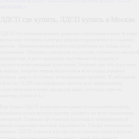
цвета цена
»
ЛДСП где купить, ЛДСП купить в Москве
ЛДСП-это ламинированная древесно-стружечная плита. В наше
время этот материал получил широкое применение в создании
мебели. Ламинированная плита востребована не только из-за
дешевизны. Материал однороден по составу, отличается высокой
прочностью, в него прекрасно вкручиваются шурупы и
держатся всевозможные крепления. Ламинат, как его окрестили
в народе, напрочь лишен недостатков всех пород деревьев
(сучков, дырок от сучков, всевозможных трещин). В мебельной
сфере из ЛСДП изготавливают мебель всех направлений,
существующих в наше время-для школ, детсадов, офисов,
квартир, домов и т.д.
Как только ЛДСП появились на рынке изготовления мебели,
поднялась целая шумиха против удобного во всех отношениях
материала. Главным аргументом послужила информация об
якобы смертельно опасной токсичности. Говоря человеческим
языком, ЛДСП купить в Москве представляет собой плиту из
стружек, которые скреплены между собой при помощи