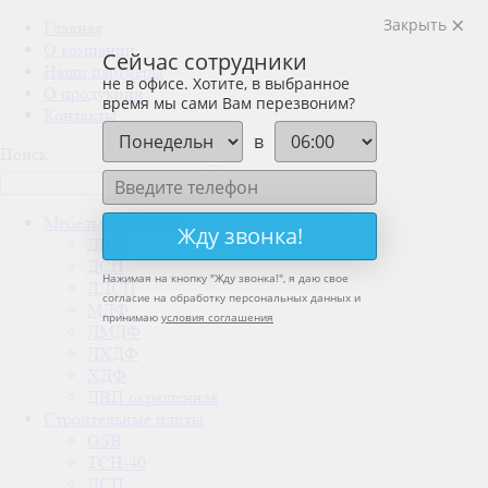
Закрыть
Главная
О компании
Сейчас сотрудники
Наши партнеры
не в офисе. Хотите, в выбранное
О продукции
время мы сами Вам перезвоним?
Контакты
в
Поиск
Мебельные плиты
Жду звонка!
ДВП
ДСП
Нажимая на кнопку "
Жду звонка!
", я даю свое
ЛДСП
согласие на обработку персональных данных и
МДФ
принимаю
условия соглашения
ЛМДФ
ЛХДФ
ХДФ
ДВП окрашенная
Строительные плиты
OSB
ТСН-40
ДСП