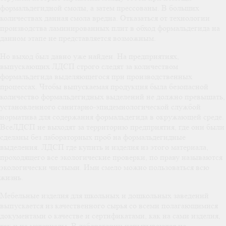
формальдегидной смолы, а затем прессованы. В больших
количествах данная смола вредна. Отказаться от технологии
производства ламинированных плит в обход формальдегида на
данном этапе не представляется возможным.
Но выход был давно уже найден. На предприятиях,
выпускающих ЛДСП строго следят за количеством
формальдегида выделяющегося при производственных
процессах. Чтобы выпускаемая продукция была безопасной
количество формальдегидных выделений не должно превышать,
установленного санитарно-эпидемиологической службой
норматива для содержания формальдегида в окружающей среде.
ВсеЛДСП не выходят за территорию предприятия, где они были
сделаны без лабораторных проб на формальдегидные
выделения. ЛДСП где купить и изделия из этого материала,
проходящего все экологические проверки, по праву называются
экологически чистыми. Ими смело можно пользоваться всю
жизнь.
Мебельные изделия для школьных и дошкольных заведений
выпускается из качественного сырья со всеми полагающимися
документами о качестве и сертификатами, как на сами изделия,
так и на материалы. В лаборатории испытываются не