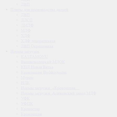
ДВП
Плиты для производства дверей
ДВП
ЛДСП
ЛМДФ
МДФ
ХДФ
ХДФ декоративная
ДВП Окрашенная
Нормы загрузок
KASTAMONU
Вышневолоцкий МДОК
КПД Новая Вятка
Кроношпан Bashkortostan
Муром
НЛК
Нормы загрузки. «Кроношпан…
Нормы загрузки. Асиновский завод МДФ
УФК
УФПК
Кроностар
Кроношпан