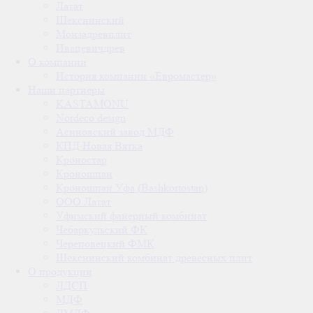
Латат
Шекснинский
Монзадревплит
Ивацевичдрев
О компании
История компании «Евромастер»
Наши партнеры
KASTAMONU
Nordeco design
Асиновский завод МДФ
КПД Новая Вятка
Кроностар
Кроношпан
Кроношпан Уфа (Bashkortostan)
ООО Латат
Уфимский фанерный комбинат
Чебаркульский ФК
Череповецкий ФМК
Шекснинский комбинат древесных плит
О продукции
ЛДСП
МДФ