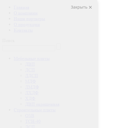
Закрыть
Главная
О компании
Наши партнеры
О продукции
Контакты
Поиск
Мебельные плиты
ДВП
ДСП
ЛДСП
МДФ
ЛМДФ
ЛХДФ
ХДФ
ДВП окрашенная
Строительные плиты
OSB
ТСН-40
ДСП