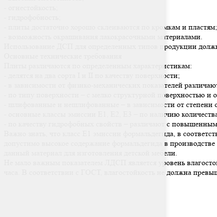
- огнестойкость;
- гидрофобность;
- плиты достаточно хорошо склеиваются по кромкам и пластям;
- возможность окрашивания лакокрасочными материалами.
Использование ДСП для определенных типов продукции должн
Основные технические требования
Плиты различаются по определенным характеристикам:
- делятся на два сорта I и II по качеству поверхности;
- в зависимости от физико-механических показателей различаю
- по типу поверхности – с мелко структурной поверхностью и 
- шлифованные и нешлифованные – в зависимости от степени 
- основные классы эмиссии Е1, Е2, Е3 – по наличию количеств
- по качеству гидрофобных свойств – различают с повышенны
Важно знать, что класс Е1 эмиссии формальдегида, в соответст
допустимо высокое содержание формальдегида в производстве 
данный материал для изготовления детской мебели.
Не мало важным показателем ЛДСП является уровень влагостой
часа. В соответствии с ГОСТ, влагостойкость не должна прев