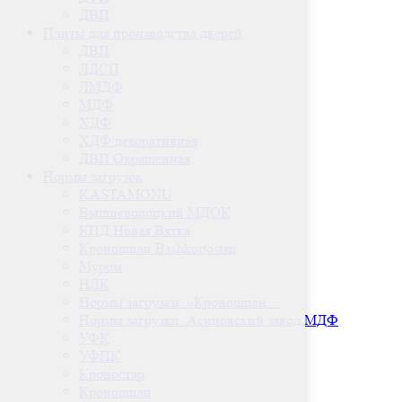
ДВП
Плиты для производства дверей
ДВП
ЛДСП
ЛМДФ
МДФ
ХДФ
ХДФ декоративная
ДВП Окрашенная
Нормы загрузок
KASTAMONU
Вышневолоцкий МДОК
КПД Новая Вятка
Кроношпан Bashkortostan
Муром
НЛК
Нормы загрузки. «Кроношпан…
Нормы загрузки. Асиновский завод МДФ
УФК
УФПК
Кроностар
Кроношпан