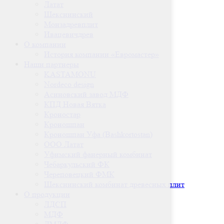
Латат
Шекснинский
Монзадревплит
Ивацевичдрев
О компании
История компании «Евромастер»
Наши партнеры
KASTAMONU
Nordeco design
Асиновский завод МДФ
КПД Новая Вятка
Кроностар
Кроношпан
Кроношпан Уфа (Bashkortostan)
ООО Латат
Уфимский фанерный комбинат
Чебаркульский ФК
Череповецкий ФМК
Шекснинский комбинат древесных плит
О продукции
ЛДСП
МДФ