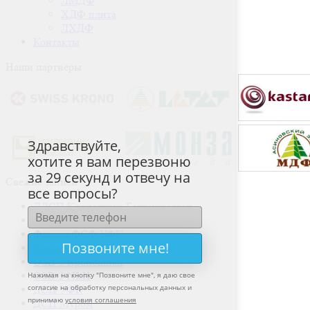
ЛМДФ
ХДФ плита
ЛХДФ
Контакты
Наши партнеры
Здравствуйте,
хотите я вам перезвоню
за 29 секунд и отвечу на
Свежие записи
все вопросы?
ЛДСП Кроношпан Башкортостан
ДВП УФПК
Фанера ФСФ УФК
Позвоните мне!
Фанера ФК УФК
OSB-3 Кроношпан
OSB-3 NLK
Нажимая на кнопку "
Позвоните мне
", я даю свое
согласие на обработку персональных данных и
ДСП УФК
принимаю
условия соглашения
ДСП Муром