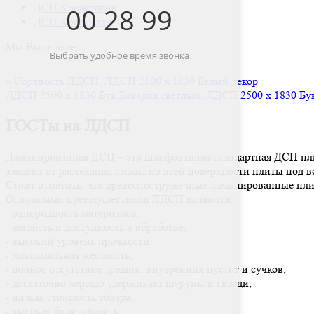
ДСП Кроношпан
00
:
28
:
99
ДСП Кроностар
Мы Вконтакте
Выбрать удобное время звонка
«
Сортность ЛДСП, ЛДСП 2500 х 1830 Белый декор
ЛДСП 2500 х 1830 Бук Бавария светлый, ЛДСП 2500 х 1830 Бу
ГОСТы на ЛДСП
Ламинированная ДСП – это шлифованная стандартная ДСП плит
зависит от растекания смолы по всей поверхности плиты под во
Стоит отметить, что древесностружечные ламинированные пли
Основными преимуществами ЛДСП являются:
- однородность материалов;
- легкость и доступность в обработке;
- высокий уровень прочности;
- максимальная жесткость;
- полное отсутствие трещин, внутренних пустот и сучков;
- достаточно хорошо удерживает шурупы и гвозди;
- низкая стоимость товара;
- высокая биостойкость;