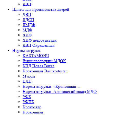
ДВП
Плиты для производства дверей
ДВП
ЛДСП
ЛМДФ
МДФ
ХДФ
ХДФ декоративная
ДВП Окрашенная
Нормы загрузок
KASTAMONU
Вышневолоцкий МДОК
КПД Новая Вятка
Кроношпан Bashkortostan
Муром
НЛК
Нормы загрузки. «Кроношпан…
Нормы загрузки. Асиновский завод МДФ
УФК
УФПК
Кроностар
Кроношпан