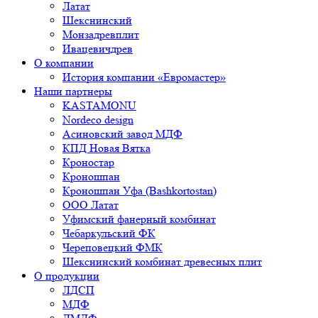
Латат
Шекснинский
Монзадревплит
Ивацевичдрев
О компании
История компании «Евромастер»
Наши партнеры
KASTAMONU
Nordeco design
Асиновский завод МДФ
КПД Новая Вятка
Кроностар
Кроношпан
Кроношпан Уфа (Bashkortostan)
ООО Латат
Уфимский фанерный комбинат
Чебаркульский ФК
Череповецкий ФМК
Шекснинский комбинат древесных плит
О продукции
ЛДСП
МДФ