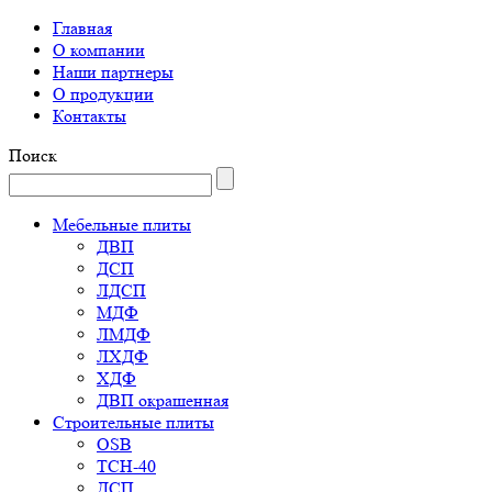
Главная
О компании
Наши партнеры
О продукции
Контакты
Поиск
Мебельные плиты
ДВП
ДСП
ЛДСП
МДФ
ЛМДФ
ЛХДФ
ХДФ
ДВП окрашенная
Строительные плиты
OSB
ТСН-40
ДСП